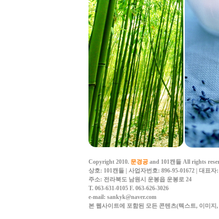
Copyright 2010.
문경공
and 101캔들 All rights rese
상호: 101캔들 | 사업자번호: 896-95-01672 | 대표
주소: 전라북도 남원시 운봉읍 운봉로 24
T. 063-631-0105
F. 063-626-3026
e-mail: sankyk@naver.com
본 웹사이트에 포함된 모든 콘텐츠(텍스트, 이미지, 