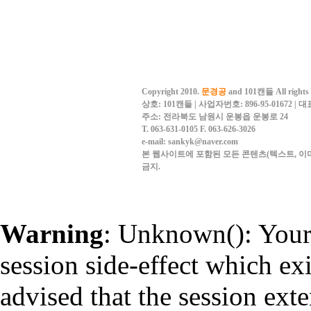
Copyright 2010.
문경공
and 101캔들 All rights 
상호: 101캔들 | 사업자번호: 896-95-01672 |
주소: 전라북도 남원시 운봉읍 운봉로 24
T. 063-631-0105
F. 063-626-3026
e-mail: sankyk@naver.com
본 웹사이트에 포함된 모든 콘텐츠(텍스트, 이미
금지.
Warning
: Unknown(): Your 
session side-effect which ex
advised that the session ext