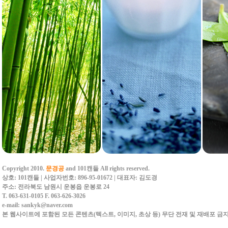
Copyright 2010.
문경공
and 101캔들 All rights reserved.
상호: 101캔들 | 사업자번호: 896-95-01672 | 대표자: 김도경
주소: 전라북도 남원시 운봉읍 운봉로 24
T. 063-631-0105
F. 063-626-3026
e-mail: sankyk@naver.com
본 웹사이트에 포함된 모든 콘텐츠(텍스트, 이미지, 초상 등) 무단 전재 및 재배포 금지