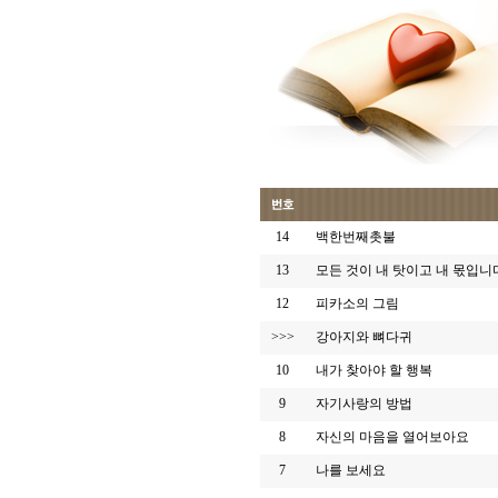
14
백한번째촛불
13
모든 것이 내 탓이고 내 몫입니
12
피카소의 그림
>>>
강아지와 뼈다귀
10
내가 찾아야 할 행복
9
자기사랑의 방법
8
자신의 마음을 열어보아요
7
나를 보세요